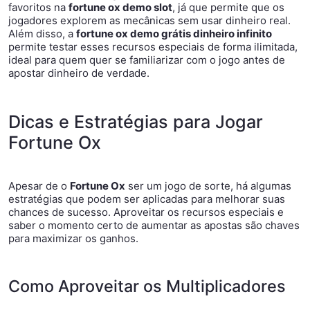
favoritos na
fortune ox demo slot
, já que permite que os
jogadores explorem as mecânicas sem usar dinheiro real.
Além disso, a
fortune ox demo grátis dinheiro infinito
permite testar esses recursos especiais de forma ilimitada,
ideal para quem quer se familiarizar com o jogo antes de
apostar dinheiro de verdade.
Dicas e Estratégias para Jogar
Fortune Ox
Apesar de o
Fortune Ox
ser um jogo de sorte, há algumas
estratégias que podem ser aplicadas para melhorar suas
chances de sucesso. Aproveitar os recursos especiais e
saber o momento certo de aumentar as apostas são chaves
para maximizar os ganhos.
Como Aproveitar os Multiplicadores