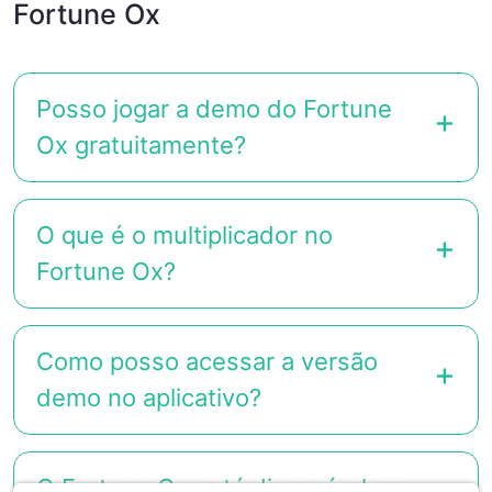
Fortune Ox
Posso jogar a demo do Fortune
Ox gratuitamente?
O que é o multiplicador no
Fortune Ox?
Como posso acessar a versão
demo no aplicativo?
O Fortune Ox está disponível em