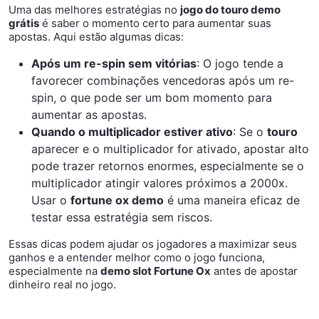
Uma das melhores estratégias no
jogo do touro demo
grátis
é saber o momento certo para aumentar suas
apostas. Aqui estão algumas dicas:
Após um re-spin sem vitórias
: O jogo tende a
favorecer combinações vencedoras após um re-
spin, o que pode ser um bom momento para
aumentar as apostas.
Quando o multiplicador estiver ativo
: Se o
touro
aparecer e o multiplicador for ativado, apostar alto
pode trazer retornos enormes, especialmente se o
multiplicador atingir valores próximos a 2000x.
Usar o
fortune ox demo
é uma maneira eficaz de
testar essa estratégia sem riscos.
Essas dicas podem ajudar os jogadores a maximizar seus
ganhos e a entender melhor como o jogo funciona,
especialmente na
demo slot Fortune Ox
antes de apostar
dinheiro real no jogo.