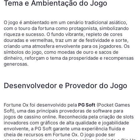
Tema e Ambientação do Jogo
O jogo é ambientado em um cenário tradicional asiático,
com o touro da fortuna como protagonista, simbolizando
riqueza e sucesso. O fundo vibrante, repleto de cores
douradas e vermelhas, traz um ar de festividade e sorte,
criando uma atmosfera envolvente para os jogadores. Os
símbolos do jogo, como moedas de ouro e sacos de
dinheiro, reforçam o tema da prosperidade e recompensas
generosas.
Desenvolvedor e Provedor do Jogo
Fortune Ox foi desenvolvido pela
PG Soft
(Pocket Games
Soft), uma das principais provedoras de software para
jogos de cassino online. Reconhecida pela criação de slots
inovadores com gráficos de alta qualidade e jogabilidade
envolvente, a PG Soft garante uma experiência fluida e
cheia de recursos em Fortune Ox. O jogo pode ser