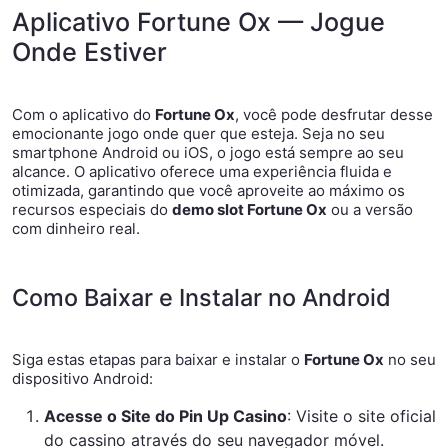
Aplicativo Fortune Ox — Jogue
Onde Estiver
Com o aplicativo do
Fortune Ox
, você pode desfrutar desse
emocionante jogo onde quer que esteja. Seja no seu
smartphone Android ou iOS, o jogo está sempre ao seu
alcance. O aplicativo oferece uma experiência fluida e
otimizada, garantindo que você aproveite ao máximo os
recursos especiais do
demo slot Fortune Ox
ou a versão
com dinheiro real.
Como Baixar e Instalar no Android
Siga estas etapas para baixar e instalar o
Fortune Ox
no seu
dispositivo Android:
Acesse o Site do Pin Up Casino
: Visite o site oficial
do cassino através do seu navegador móvel.