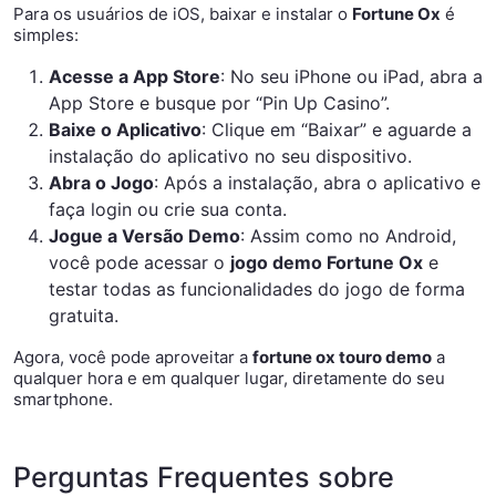
Para os usuários de iOS, baixar e instalar o
Fortune Ox
é
simples:
Acesse a App Store
: No seu iPhone ou iPad, abra a
App Store e busque por “Pin Up Casino”.
Baixe o Aplicativo
: Clique em “Baixar” e aguarde a
instalação do aplicativo no seu dispositivo.
Abra o Jogo
: Após a instalação, abra o aplicativo e
faça login ou crie sua conta.
Jogue a Versão Demo
: Assim como no Android,
você pode acessar o
jogo demo Fortune Ox
e
testar todas as funcionalidades do jogo de forma
gratuita.
Agora, você pode aproveitar a
fortune ox touro demo
a
qualquer hora e em qualquer lugar, diretamente do seu
smartphone.
Perguntas Frequentes sobre